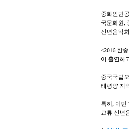
중화인민공
국문화원
,
신년음악
<2016
한중
이 출연하
중국국립
태평양 지
특히
,
이번
교류 신년