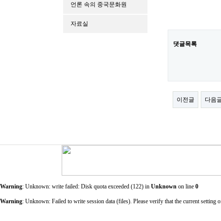
언론 속의 중국문화원
자료실
댓글목록
이전글
다음
Warning
: Unknown: write failed: Disk quota exceeded (122) in
Unknown
on line
0
Warning
: Unknown: Failed to write session data (files). Please verify that the current sett