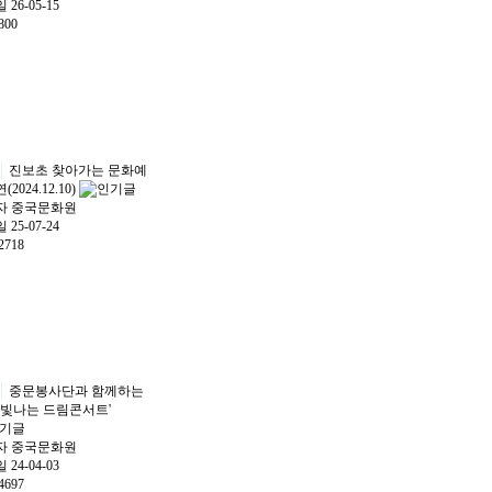
일
26-05-15
800
진보초 찾아가는 문화예
2024.12.10)
자
중국문화원
일
25-07-24
2718
중문봉사단과 함께하는
 빛나는 드림콘서트'
자
중국문화원
일
24-04-03
4697