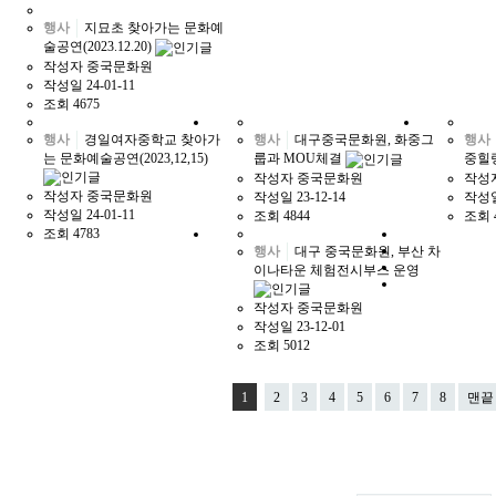
행사
지묘초 찾아가는 문화예
술공연(2023.12.20)
작성자
중국문화원
작성일
24-01-11
조회
4675
행사
경일여자중학교 찾아가
행사
대구중국문화원, 화중그
행사
는 문화예술공연(2023,12,15)
룹과 MOU체결
중힐
작성자
중국문화원
작성
작성자
중국문화원
작성일
23-12-14
작성
작성일
24-01-11
조회
4844
조회
조회
4783
행사
대구 중국문화원, 부산 차
이나타운 체험전시부스 운영
작성자
중국문화원
작성일
23-12-01
조회
5012
1
2
3
4
5
6
7
8
맨끝