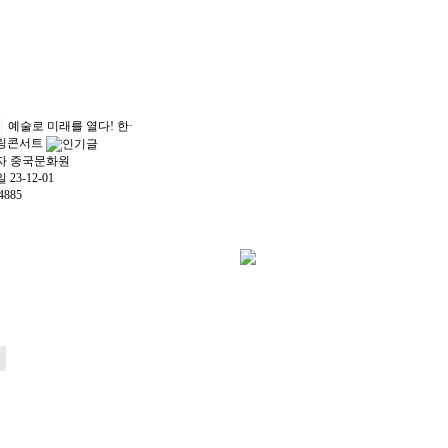
예술로 미래를 열다! 한·
링콘서트
자
중국문화원
일
23-12-01
4885