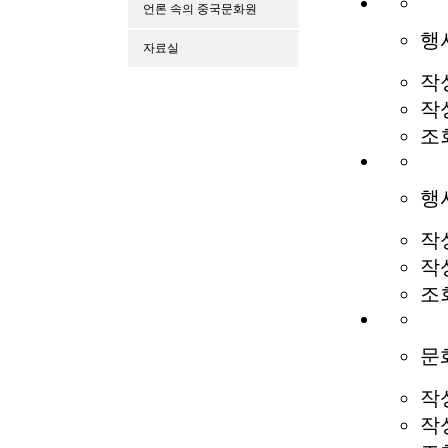
언론 속의 중국문화원
행
자료실
작
작
조
행
작
작
조
문
작
작