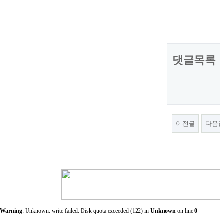
댓글목록
이전글
다음
Warning
: Unknown: write failed: Disk quota exceeded (122) in
Unknown
on line
0