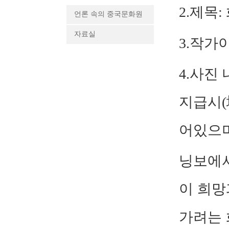
2.
제목
:
언론 속의 중국문화원
자료실
3.
작가
4.
사진 
지급시
(
어있으
닝보에
이 희망
가려는 