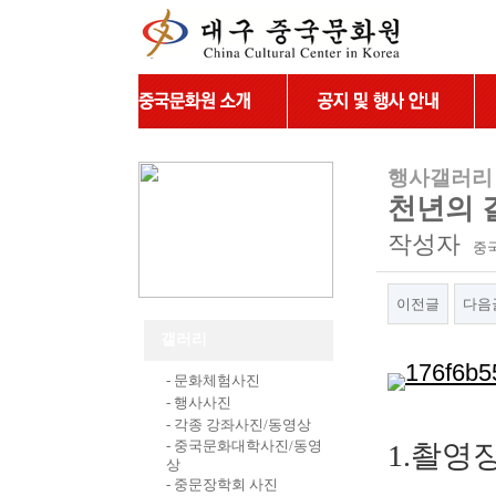
행사갤러리
천년의 길
작성자
중
이전글
다음
갤러리
본문
- 문화체험사진
- 행사사진
- 각종 강좌사진/동영상
- 중국문화대학사진/동영
1.
촬영
상
- 중문장학회 사진