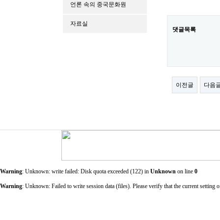
언론 속의 중국문화원
자료실
댓글목록
이전글
다음
Warning
: Unknown: write failed: Disk quota exceeded (122) in
Unknown
on line
0
Warning
: Unknown: Failed to write session data (files). Please verify that the current sett