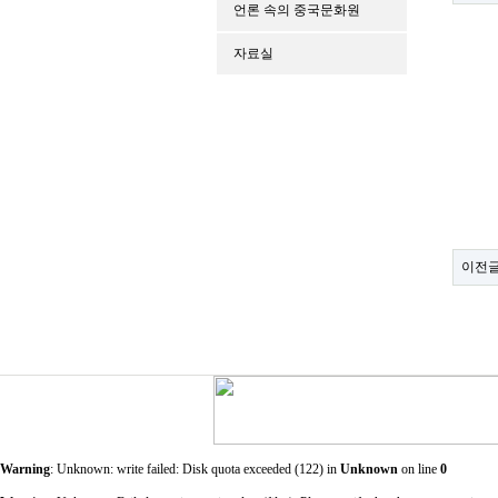
언론 속의 중국문화원
자료실
이전
Warning
: Unknown: write failed: Disk quota exceeded (122) in
Unknown
on line
0