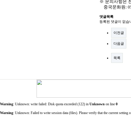
※
문의사항은 
중국문화원
: 
댓글목록
등록된 댓글이 없습
이전글
다음글
목록
Warning
: Unknown: write failed: Disk quota exceeded (122) in
Unknown
on line
0
Warning
: Unknown: Failed to write session data (files). Please verify that the current sett