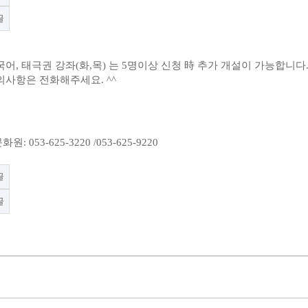
글
국어
,
태극권 강좌
(
화
,
목
)
는
5
명이상 신청
時
추가 개설이 가능합니다
의사항은 전화해주세요
. ^^
문화원
: 053-625-3220 /053-625-9220
글
글