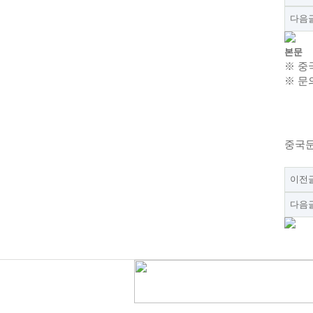
다음
본문
※
중
※
문
중국
이전
다음