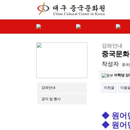
강좌안내
중국문화원
작성자
중국
어학당 강좌
이전글
다음
강좌안내
공지 및 행사
본문
◆ 원어
◆ 원어