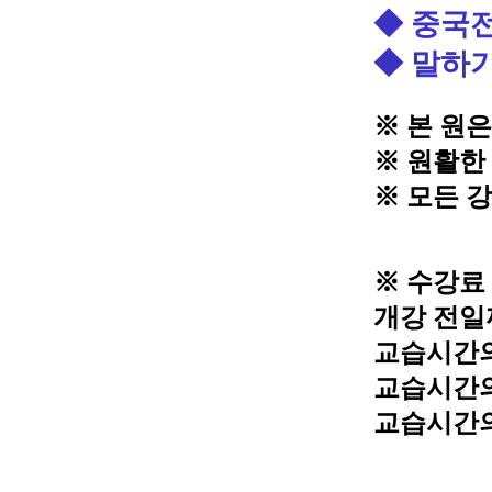
◆ 중국전
◆ 말하기
※
본 원
※
원활한
※
모든 강
※
수강료
개강 전일
교습시간
교습시간
교습시간